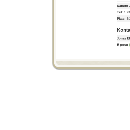
Datum:
2
Tid:
1800
Plats:
Sö
Konta
Jonas E
E-post: