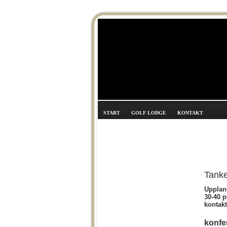
START
GOLF LODGE
KONTAKT
Tank
Upplan
30-40 p
kontak
konfe