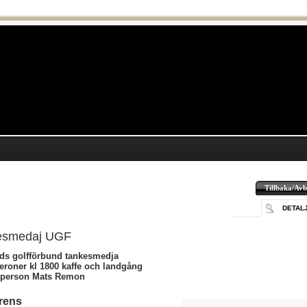
Tillbaka/Avb
DETAL
esmedaj UGF
ds golfförbund tankesmedja
eroner kl 1800 kaffe och landgång
tperson Mats Remon
rens