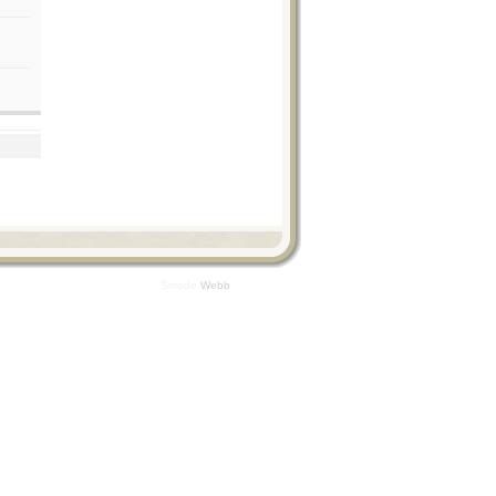
Smode
Webb