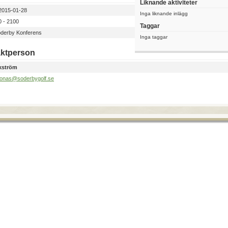
Liknande aktiviteter
015-01-28
Inga liknande inlägg
 - 2100
Taggar
derby Konferens
Inga taggar
ktperson
kström
jonas@soderbygolf.se