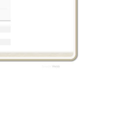
Smode
Webb