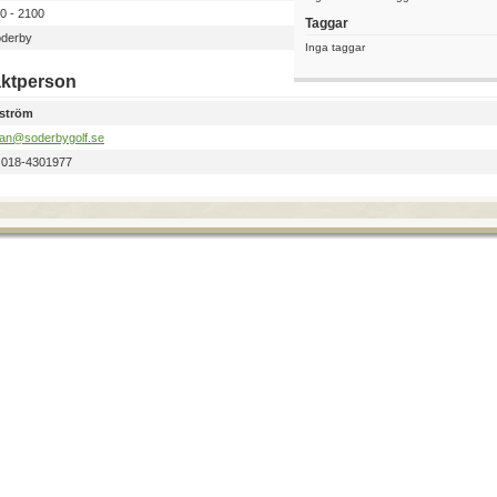
0 - 2100
Taggar
derby
Inga taggar
ktperson
ström
jan@soderbygolf.se
:
018-4301977