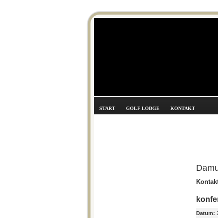
START
GOLF LODGE
KONTAKT
Damu
Kontakt
konfe
Datum:
2