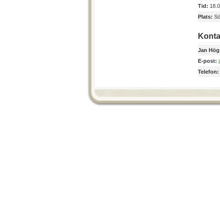
Tid:
18.0
Plats:
Sö
Konta
Jan Hög
E-post:
Telefon