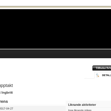
Tillbaka/Avb
DETAL
pptakt
 Ingbritt
rens
Liknande aktiviteter
017-04-27
Inga liknande inlägg