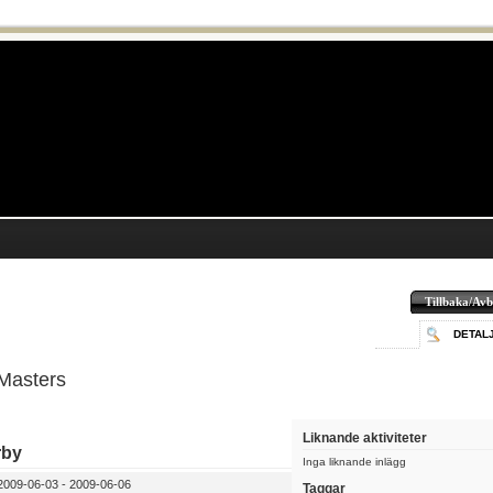
Tillbaka/Avb
DETAL
Masters
Liknande aktiviteter
rby
Inga liknande inlägg
009-06-03 - 2009-06-06
Taggar