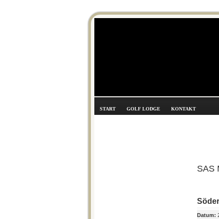
START
GOLF LODGE
KONTAKT
SAS 
Söde
Datum:
2