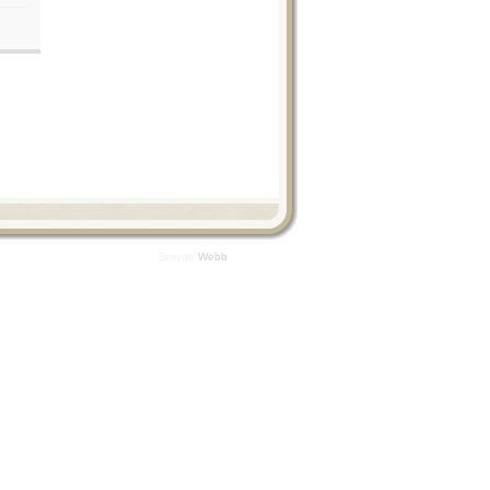
Smode
Webb