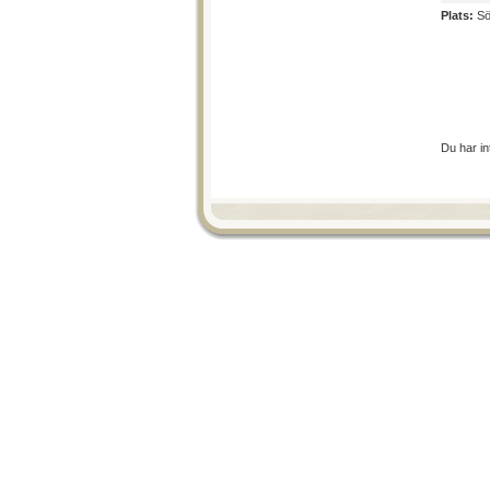
Plats:
Sö
Du har in