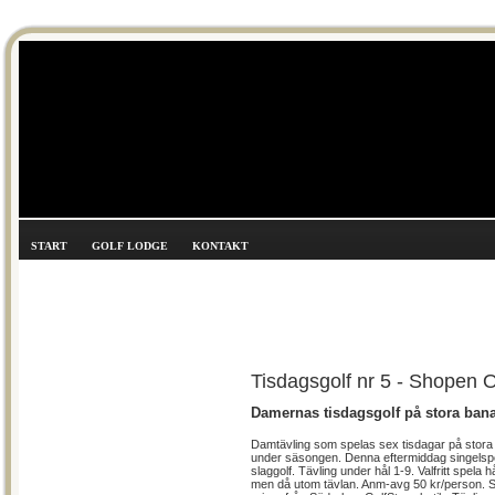
START
GOLF LODGE
KONTAKT
Tisdagsgolf nr 5 - Shopen 
Damernas tisdagsgolf på stora ban
Damtävling som spelas sex tisdagar på stor
under säsongen. Denna eftermiddag singelspe
slaggolf. Tävling under hål 1-9. Valfritt spela h
men då utom tävlan. Anm-avg 50 kr/person. 