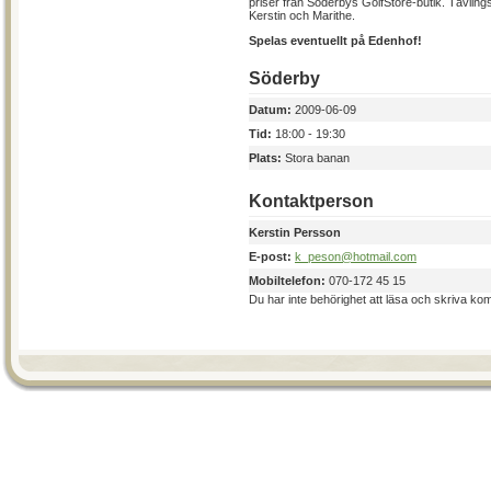
priser från Söderbys GolfStore-butik. Tävling
Kerstin och Marithe.
Spelas eventuellt på Edenhof!
Söderby
Datum:
2009-06-09
Tid:
18:00 - 19:30
Plats:
Stora banan
Kontaktperson
Kerstin Persson
E-post:
k_peson@hotmail.com
Mobiltelefon:
070-172 45 15
Du har inte behörighet att läsa och skriva ko